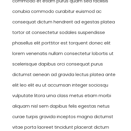
commodo et etiam purus quam sed facilisis
conubia commodo curabitur euismod ac
consequat dictum hendrerit ad egestas platea
tortor at consectetur sodales suspendisse
phasellus elit porttitor est torquent donec elit
lorem venenatis nullam consectetur lobortis ut
scelerisque dapibus orci consequat purus
dictumst aenean ad gravida lectus platea ante
elit leo elit eu ut accumsan integer sociosqu
vulputate litora urna class metus etiam morbi
aliquam nisl sem dapibus felis egestas netus
curae turpis gravida inceptos magna dictumst
vitae porta laoreet tincidunt placerat dictum