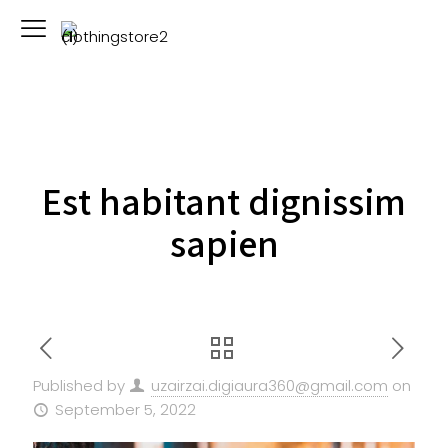
Est habitant dignissim
sapien
Published by
uzairzai.digiaura360@gmail.com
on
September 5, 2022